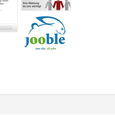
g unter
Ihre Meinung
den
ist uns wichtig!
...