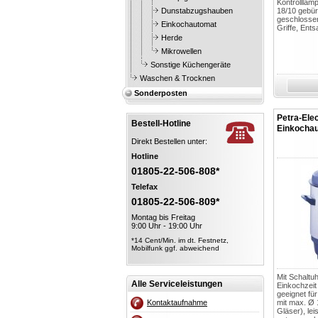
Kontrolllam
Dunstabzugshauben
18/10 gebür
geschlossen
Einkochautomat
Griffe, Ents
Herde
Mikrowellen
Sonstige Küchengeräte
Waschen & Trocknen
Sonderposten
Petra-Elec
Bestell-Hotline
Einkochau
Direkt Bestellen unter:
Hotline
01805-22-506-808*
Telefax
01805-22-506-809*
Montag bis Freitag
9:00 Uhr - 19:00 Uhr
*14 Cent/Min. im dt. Festnetz,
Mobilfunk ggf. abweichend
Mit Schaltu
Alle Serviceleistungen
Einkochzeit
geeignet fü
Kontaktaufnahme
mit max. Ø 
Gläser), le