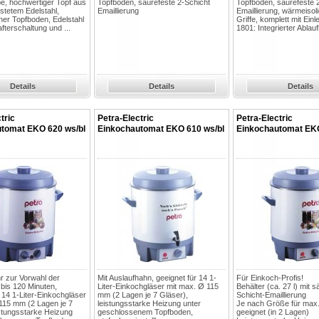
pe, hochwertiger Topf aus
Topfboden, säurefeste 2-Schicht
Topfboden, säurefeste 
stetem Edelstahl,
Emaillierung
Emaillierung, wärmeisol
er Topfboden, Edelstahl
Griffe, komplett mit Ein
afterschaltung und ...
1801: Integrierter Ablau
Details
Details
Details
tric
Petra-Electric
Petra-Electric
tomat EKO 620 ws/bl
Einkochautomat EKO 610 ws/bl
Einkochautomat EKO
hr zur Vorwahl der
Mit Auslaufhahn, geeignet für 14 1-
Für Einkoch-Profis!
 bis 120 Minuten,
Liter-Einkochgläser mit max. Ø 115
Behälter (ca. 27 l) mit s
r 14 1-Liter-Einkochgläser
mm (2 Lagen je 7 Gläser),
Schicht-Emaillierung
115 mm (2 Lagen je 7
leistungsstarke Heizung unter
Je nach Größe für max.
istungsstarke Heizung
geschlossenem Topfboden,
geeignet (in 2 Lagen)