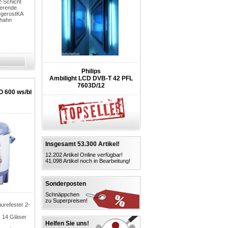
2-Schicht
ierende
legerostKA
fhahn
Philips
Ambilight LCD DVB-T 42 PFL
7603D/12
 600 ws/bl
Insgesamt 53.300 Artikel!
12.202 Artikel Online verfügbar!
41.098 Artikel noch in Bearbeitung!
Sonderposten
Schnäppchen
zu Superpreisen!
äurefester 2-
 14 Gläser
Helfen Sie uns!