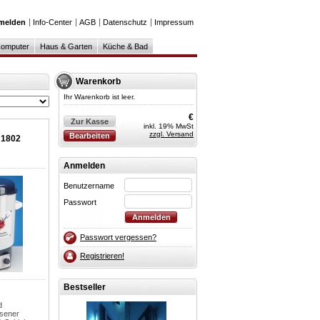
melden
Info-Center
AGB
Datenschutz
Impressum
omputer
Haus & Garten
Küche & Bad
Warenkorb
Ihr Warenkorb ist leer.
€
Zur Kasse
inkl. 19% MwSt
zzgl. Versand
Bearbeiten
 1802
Anmelden
Benutzername
Passwort
Passwort vergessen?
Registrieren!
Bestseller
d
ssener