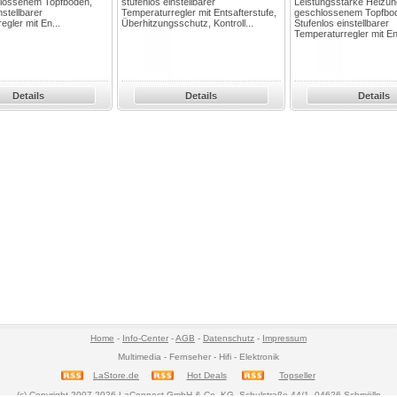
hlossenem Topfboden,
stufenlos einstellbarer
Leistungsstarke Heizun
nstellbarer
Temperaturregler mit Entsafterstufe,
geschlossenem Topfbo
egler mit En...
Überhitzungsschutz, Kontroll...
Stufenlos einstellbarer
Temperaturregler mit En
Details
Details
Details
Home
-
Info-Center
-
AGB
-
Datenschutz
-
Impressum
Multimedia - Fernseher - Hifi - Elektronik
LaStore.de
Hot Deals
Topseller
(c) Copyright 2007-2026 LaConnect GmbH & Co. KG, Schulstraße 44/1, 04626 Schmölln