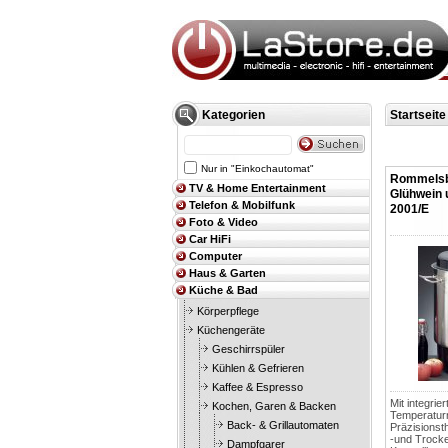
Kategorien
Startseite
Nur in "Einkochautomat"
Rommels
TV & Home Entertainment
Glühwein 
Telefon & Mobilfunk
2001/E
Foto & Video
Car HiFi
Computer
Haus & Garten
Küche & Bad
Körperpflege
Küchengeräte
Geschirrspüler
Kühlen & Gefrieren
Kaffee & Espresso
Mit integrie
Kochen, Garen & Backen
Temperaturr
Back- & Grillautomaten
Präzisionst
-und Trock
Dampfgarer