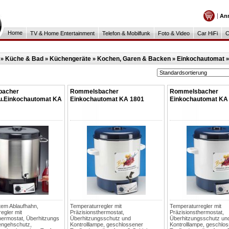
An
Home
TV & Home Entertainment
Telefon & Mobilfunk
Foto & Video
Car HiFi
C
Küche & Bad
Küchengeräte
Kochen, Garen & Backen
Einkochautomat
»
»
»
»
»
bacher
Rommelsbacher
Rommelsbacher
u.Einkochautomat KA
Einkochautomat KA 1801
Einkochautomat KA
rtem Ablaufhahn,
Temperaturregler mit
Temperaturregler mit
egler mit
Präzisionsthermostat,
Präzisionsthermostat,
hermostat, Überhitzungs
Überhitzungsschutz und
Überhitzungsschutz un
engehschutz,
Kontrolllampe, geschlossener
Kontrolllampe, geschlo