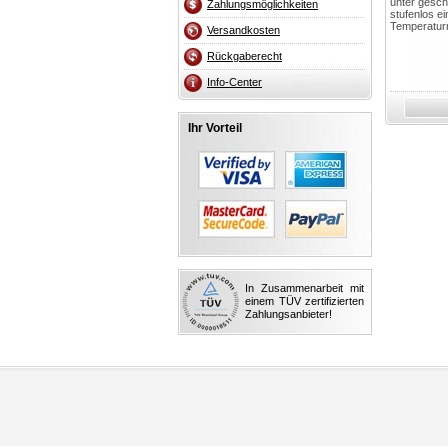
unter gesc
Zahlungsmöglichkeiten
stufenlos ei
Temperaturr
Versandkosten
Rückgaberecht
Info-Center
Ihr Vorteil
In Zusammenarbeit mit
einem TÜV zertifizierten
Zahlungsanbieter!