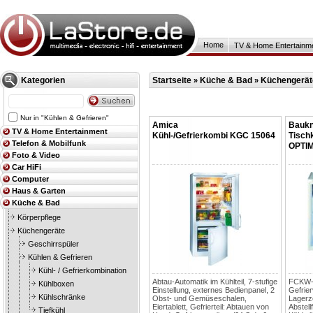
Home
TV & Home Entertainm
Kategorien
Startseite
Küche & Bad
Küchengerät
»
»
Nur in "Kühlen & Gefrieren"
Amica
Baukn
TV & Home Entertainment
Kühl-/Gefrierkombi KGC 15064
Tisch
Telefon & Mobilfunk
OPTI
Foto & Video
Car HiFi
Computer
Haus & Garten
Küche & Bad
Körperpflege
Küchengeräte
Geschirrspüler
Kühlen & Gefrieren
Kühl- / Gefrierkombination
Abtau-Automatik im Kühlteil, 7-stufige
FCKW- 
Kühlboxen
Einstellung, externes Bedienpanel, 2
Gefrier
Kühlschränke
Obst- und Gemüseschalen,
Lagerze
Eiertablett, Gefrierteil: Abtauen von
Abstell
Tiefkühl