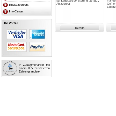
kg, Lagerzeit bei Störung: 23 Std.,
manuel
Ablagerost
Gefrie
Rückgaberecht
Lagerze
Info-Center
Ihr Vorteil
Details
In Zusammenarbeit mit
einem TÜV zertifizierten
Zahlungsanbieter!