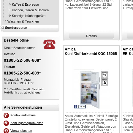
Hand, Gefriervermögen/24 Std.: 6
Kühltei
Kaffee & Espresso
kg, Lagerzeit bei Störung: 22 Std.,
variabl
Gefriertablett für Eiswürfel und...
Türetag
Kochen, Garen & Backen
Sonstige Küchengeräte
Waschen & Trocknen
Sonderposten
Details
Bestell-Hotline
Direkt Bestellen unter:
Amica
Amic
Kühl-/Gefrierkombi KGC 15065
EB-Kü
Hotline
01805-22-506-808*
Telefax
01805-22-506-809*
Montag bis Freitag
9:00 Uhr - 19:00 Uhr
*14 Cent/Min. im dt. Festnetz,
Mobilfunk ggf. abweichend
Alle Serviceleistungen
Kontaktaufnahme
Abtau-Automatik im Kühlteil, 7-stufige
Kühltei
Einstellung, externes Bedienpanel, 2
Glasab
Zahlungsmöglichkeiten
Obst- und Gemüseschalen,
Flasche
Eiertablett, Gefrierteil: Abtauung von
transp
Hand, Gefriervermögen/24 Std.: 3
Gemüse
Versandkosten