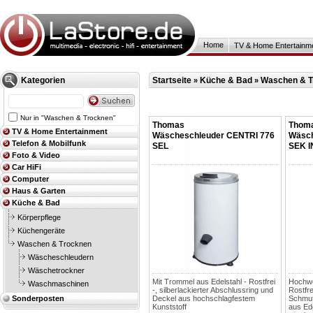
Home
TV & Home Entertainm
Kategorien
Startseite
Küche & Bad
Waschen & T
»
»
Nur in "Waschen & Trocknen"
Thomas
Thom
TV & Home Entertainment
Wäscheschleuder CENTRI 776
Wäsch
Telefon & Mobilfunk
SEL
SEK 
Foto & Video
Car HiFi
Computer
Haus & Garten
Küche & Bad
Körperpflege
Küchengeräte
Waschen & Trocknen
Wäscheschleudern
Wäschetrockner
Mit Trommel aus Edelstahl - Rostfrei
Hochwe
Waschmaschinen
-, silberlackierter Abschlussring und
Rostfre
Sonderposten
Deckel aus hochschlagfestem
Schmut
Kunststoff
aus Ede