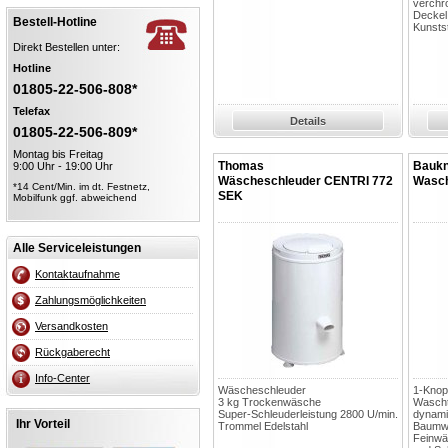
verchr
Deckel
Bestell-Hotline
Kunstst
Direkt Bestellen unter:
Hotline
01805-22-506-808*
Telefax
Details
01805-22-506-809*
Montag bis Freitag
Thomas
Baukn
9:00 Uhr - 19:00 Uhr
Wäscheschleuder CENTRI 772
Wasch
*14 Cent/Min. im dt. Festnetz,
SEK
Mobilfunk ggf. abweichend
Alle Serviceleistungen
Kontaktaufnahme
Zahlungsmöglichkeiten
Versandkosten
Rückgaberecht
Info-Center
Wäscheschleuder
1-Knopf
3 kg Trockenwäsche
Wascht
Super-Schleuderleistung 2800 U/min.
dynami
Ihr Vorteil
Trommel Edelstahl
Baumwol
Feinwä