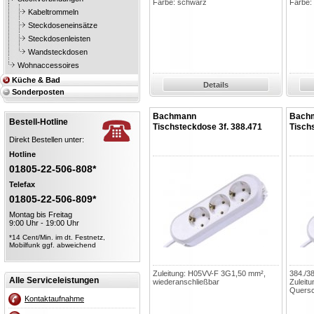
Farbe: schwarz
Farbe:
Kabeltrommeln
Steckdoseneinsätze
Steckdosenleisten
Wandsteckdosen
Wohnaccessoires
Küche & Bad
Details
Sonderposten
Bachmann
Bach
Bestell-Hotline
Tischsteckdose 3f. 388.471
Tisch
Direkt Bestellen unter:
Hotline
01805-22-506-808*
Telefax
01805-22-506-809*
Montag bis Freitag
9:00 Uhr - 19:00 Uhr
*14 Cent/Min. im dt. Festnetz,
Mobilfunk ggf. abweichend
Zuleitung: H05VV-F 3G1,50 mm²,
384./38
Alle Serviceleistungen
wiederanschließbar
Zuleitu
Quersc
Kontaktaufnahme