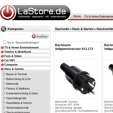
Home
TV & Home Entertainm
Kategorien
Startseite
Haus & Garten
Steckverbi
»
»
Nur in "Steckverbindungen"
Bachmann
Bach
TV & Home Entertainment
Vollgummistecker 913.173
Vollg
Telefon & Mobilfunk
Foto & Video
Car HiFi
Computer
Haus & Garten
Bauen & Technik
Beleuchtung & Licht
Elektronik
Fitness & Wellness
Garteneinrichtung & Deko
Haushaltsgeräte
Werkstoff: Gummi
Werkst
Raumklima & Heizen
Schutzart (IP): IP44
Schutza
Sicherheitstechnik
Steckrichtung: gerade
Steckr
Anschlusstechnik: Schraubklemme
Anschl
Steckverbindungen