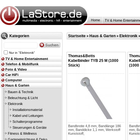
Home
TV & Home Entertainm
Kategorien
Startseite
Haus & Garten
Elektronik
»
»
Nur in "Elektronik"
Thomas&Betts
Thom
TV & Home Entertainment
Kabelbinder TYB 25 M (1000
Kabel
Telefon & Mobilfunk
Stück)
(1000
Foto & Video
Car HiFi
Computer
Haus & Garten
Bauen & Technik
Beleuchtung & Licht
Elektronik
Installationsmaterial
Kabel und Leitungen
Schalterprogramme
Bandbreite 4,8 mm, Bandlänge 186
Bandbr
Steuerungen & Geräte
mm, Banddicke 1,1 mm, Werkstoff
mm, Ba
Fitness & Wellness
Kunststoff,
Kunstst
Garteneinrichtung & Deko