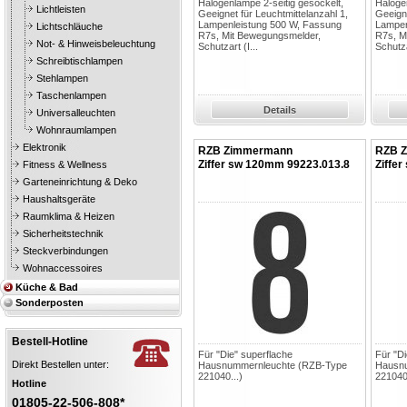
Halogenlampe 2-seitig gesockelt,
Halogen
Lichtleisten
Geeignet für Leuchtmittelanzahl 1,
Geeigne
Lampenleistung 500 W, Fassung
Lampen
Lichtschläuche
R7s, Mit Bewegungsmelder,
R7s, M
Not- & Hinweisbeleuchtung
Schutzart (I...
Schutza
Schreibtischlampen
Stehlampen
Taschenlampen
Details
Universalleuchten
Wohnraumlampen
Elektronik
RZB Zimmermann
RZB 
Ziffer sw 120mm 99223.013.8
Ziffe
Fitness & Wellness
Garteneinrichtung & Deko
Haushaltsgeräte
Raumklima & Heizen
Sicherheitstechnik
Steckverbindungen
Wohnaccessoires
Küche & Bad
Sonderposten
Bestell-Hotline
Für "Die" superflache
Für "Di
Direkt Bestellen unter:
Hausnummernleuchte (RZB-Type
Hausn
221040...)
221040.
Hotline
01805-22-506-808*