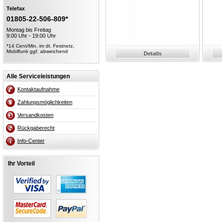
Telefax
01805-22-506-809*
Montag bis Freitag
9:00 Uhr - 19:00 Uhr
*14 Cent/Min. im dt. Festnetz,
Mobilfunk ggf. abweichend
Details
Alle Serviceleistungen
Kontaktaufnahme
Zahlungsmöglichkeiten
Versandkosten
Rückgaberecht
Info-Center
Ihr Vorteil