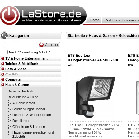
Home
TV & Home Entertainm
Kategorien
Startseite
Haus & Garten
Beleuchtun
»
»
Nur in "Beleuchtung & Licht"
ETS Esy-Lux
ETS E
TV & Home Entertainment
Halogenstrahler AF 500/200i
Halog
Telefon & Mobilfunk
ws
sw
Foto & Video
Car HiFi
Computer
Haus & Garten
Bauen & Technik
Beleuchtung & Licht
Außenleuchten
Beleuchtungszubehör
Decken- & Wandleuchten
Dekolichter
ETS Esy-L. Halogenstrahler 500W
ETS Es
Glühbirnen & Lampen
m. 200Gr BWM AF 500/200i ws
m. 200
Hausnummernleuchten und
Nennspannung 230 V,
Nennsp
Leuchtmittelbestückung
Leucht
Zubehör