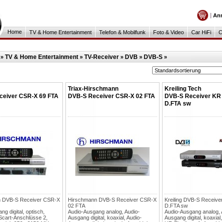
An
Home
TV & Home Entertainment
Telefon & Mobilfunk
Foto & Video
Car HiFi
C
TV & Home Entertainment
TV-Receiver
DVB
DVB-S
»
»
»
»
»
Triax-Hirschmann
Kreiling Tech
ceiver CSR-X 69 FTA
DVB-S Receiver CSR-X 02 FTA
DVB-S Receiver KR
D.FTA sw
 DVB-S Receiver CSR-X
Hirschmann DVB-S Receiver CSR-X
Kreiling DVB-S Receive
02 FTA
D.FTA sw
g digital, optisch,
Audio-Ausgang analog, Audio-
Audio-Ausgang analog, 
Scart-Anschlüsse 2,
Ausgang digital, koaxial, Audio-
Ausgang digital, koaxial