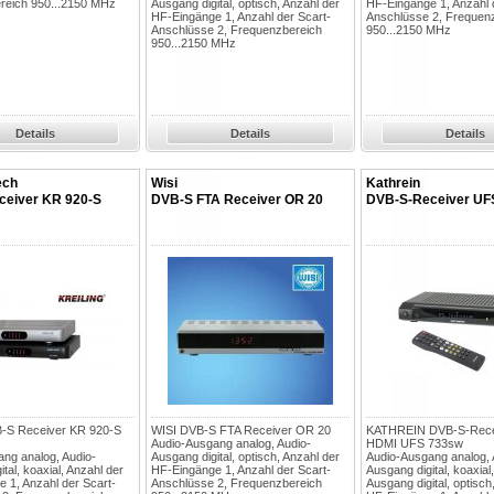
reich 950...2150 MHz
Ausgang digital, optisch, Anzahl der
HF-Eingänge 1, Anzahl 
HF-Eingänge 1, Anzahl der Scart-
Anschlüsse 2, Frequen
Anschlüsse 2, Frequenzbereich
950...2150 MHz
950...2150 MHz
Details
Details
Details
ech
Wisi
Kathrein
ceiver KR 920-S
DVB-S FTA Receiver OR 20
DVB-S-Receiver UF
B-S Receiver KR 920-S
WISI DVB-S FTA Receiver OR 20
KATHREIN DVB-S-Recei
Audio-Ausgang analog, Audio-
HDMI UFS 733sw
ng analog, Audio-
Ausgang digital, optisch, Anzahl der
Audio-Ausgang analog, 
tal, koaxial, Anzahl der
HF-Eingänge 1, Anzahl der Scart-
Ausgang digital, koaxial
 1, Anzahl der Scart-
Anschlüsse 2, Frequenzbereich
Ausgang digital, optisch