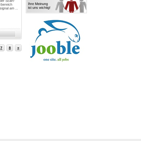
der Scart-
Ihre Meinung
zbereich
ist uns wichtig!
ignal am ...
7
8
»