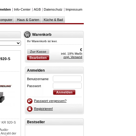
melden
Info-Center
AGB
Datenschutz
Impressum
omputer
Haus & Garten
Küche & Bad
Warenkorb
Ihr Warenkorb ist leer.
€
Zur Kasse
inkl. 19% MwSt
zzgl. Versand
Bearbeiten
 920-S
Anmelden
Benutzername
Passwort
Passwort vergessen?
Registrieren!
Bestseller
r KR 920-S
Audio-
, Anzahl der