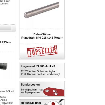
der Scart-
zbereich
Dehn+Söhne
Runddraht 840 018 (148 Meter)
S 733sw
Insgesamt 53.300 Artikel!
12.202 Artikel Online verfügbar!
41.098 Artikel noch in Bearbeitung!
Sonderposten
Schnäppchen
ver 1CI, mit
zu Superpreisen!
Audio-
, Audio-
, Anzahl der
Helfen Sie uns!