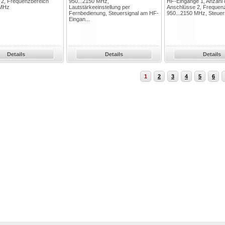
 2, Frequenzbereich
950...2150 MHz,
HF-Eingänge 1, Anzahl 
 MHz
Lautstärkeeinstellung per
Anschlüsse 2, Frequen
Fernbedienung, Steuersignal am HF-
950...2150 MHz, Steuers
Eingan...
Details
Details
Details
1
2
3
4
5
6