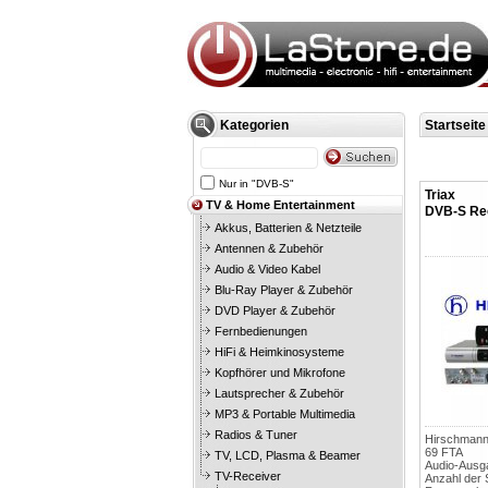
Kategorien
Startseite
Nur in "DVB-S"
Triax
TV & Home Entertainment
DVB-S Re
Akkus, Batterien & Netzteile
Antennen & Zubehör
Audio & Video Kabel
Blu-Ray Player & Zubehör
DVD Player & Zubehör
Fernbedienungen
HiFi & Heimkinosysteme
Kopfhörer und Mikrofone
Lautsprecher & Zubehör
MP3 & Portable Multimedia
Radios & Tuner
Hirschmann
69 FTA
TV, LCD, Plasma & Beamer
Audio-Ausgan
TV-Receiver
Anzahl der 