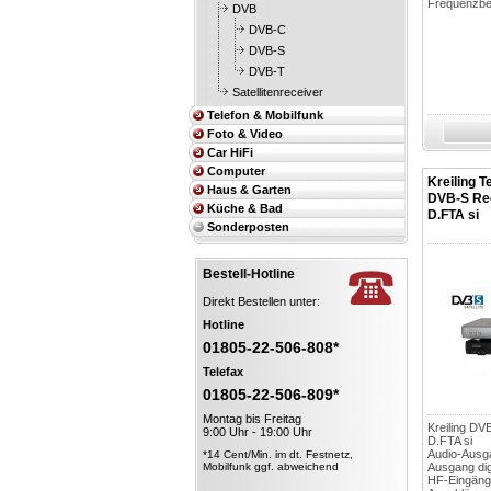
Frequenzbe
DVB
DVB-C
DVB-S
DVB-T
Satellitenreceiver
Telefon & Mobilfunk
Foto & Video
Car HiFi
Computer
Kreiling T
Haus & Garten
DVB-S Re
Küche & Bad
D.FTA si
Sonderposten
Bestell-Hotline
Direkt Bestellen unter:
Hotline
01805-22-506-808*
Telefax
01805-22-506-809*
Montag bis Freitag
Kreiling DV
9:00 Uhr - 19:00 Uhr
D.FTA si
Audio-Ausga
*14 Cent/Min. im dt. Festnetz,
Mobilfunk ggf. abweichend
Ausgang digi
HF-Eingänge