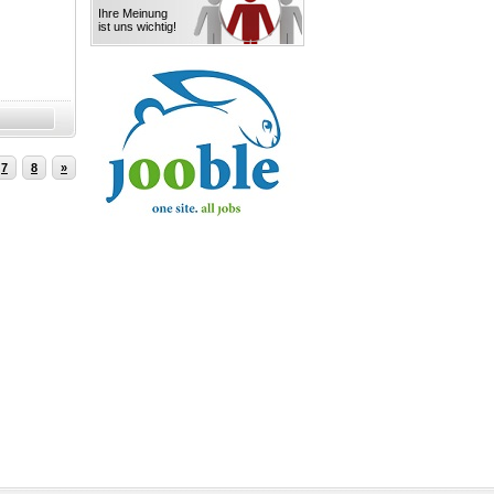
Ihre Meinung
ist uns wichtig!
7
8
»