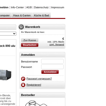
melden
Info-Center
AGB
Datenschutz
Impressum
omputer
Haus & Garten
Küche & Bad
Warenkorb
Ihr Warenkorb ist leer.
€
Zur Kasse
inkl. 19% MwSt
zzgl. Versand
Bearbeiten
ock 890 alu
Anmelden
Benutzername
Passwort
Passwort vergessen?
Registrieren!
Bestseller
um-Blende,
rzeit über
ung bis zu
h ansteigende