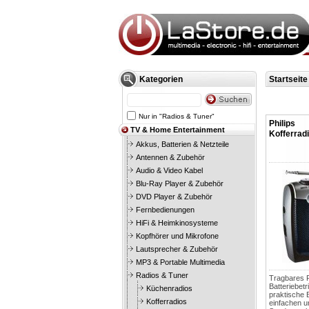
Kategorien
Startseite
Nur in "Radios & Tuner"
Philips
TV & Home Entertainment
Kofferrad
Akkus, Batterien & Netzteile
Antennen & Zubehör
Audio & Video Kabel
Blu-Ray Player & Zubehör
DVD Player & Zubehör
Fernbedienungen
HiFi & Heimkinosysteme
Kopfhörer und Mikrofone
Lautsprecher & Zubehör
MP3 & Portable Multimedia
Radios & Tuner
Tragbares R
Batteriebetr
Küchenradios
praktische 
Kofferradios
einfachen u