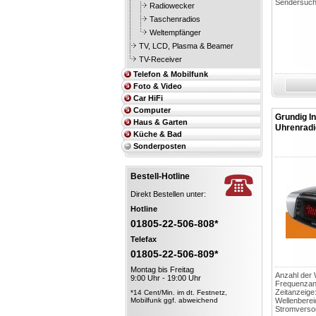
Sendersuc
Radiowecker
Taschenradios
Weltempfänger
TV, LCD, Plasma & Beamer
TV-Receiver
Telefon & Mobilfunk
Foto & Video
Car HiFi
Computer
Grundig I
Haus & Garten
Uhrenradio
Küche & Bad
Sonderposten
Bestell-Hotline
Direkt Bestellen unter:
Hotline
01805-22-506-808*
Telefax
01805-22-506-809*
Montag bis Freitag
Anzahl der 
9:00 Uhr - 19:00 Uhr
Frequenzanz
Zeitanzeige: 
*14 Cent/Min. im dt. Festnetz,
Mobilfunk ggf. abweichend
Wellenbere
Stromverso