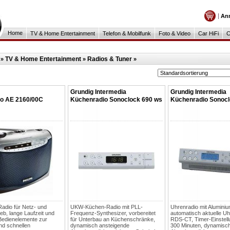
An
Home
TV & Home Entertainment
Telefon & Mobilfunk
Foto & Video
Car HiFi
C
TV & Home Entertainment
Radios & Tuner
»
»
»
Grundig Intermedia
Grundig Intermedia
io AE 2160/00C
Küchenradio Sonoclock 690 ws
Küchenradio Sonocl
adio für Netz- und
UKW-Küchen-Radio mit PLL-
Uhrenradio mit Alumini
ieb, lange Laufzeit und
Frequenz-Synthesizer, vorbereitet
automatisch aktuelle Uh
Bedienelemente zur
für Unterbau an Küchenschränke,
RDS-CT, Timer-Einstell
nd schnellen
dynamisch ansteigende
300 Minuten, dynamisc