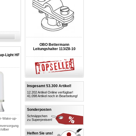
OBO Bettermann
Leitungshalter 113/Z8-10
p-Light HF
Insgesamt 53.300 Artikel!
12.202 Artikel Online verfügbar!
41.098 Artikel noch in Bearbeitung!
Sonderposten
Schnäppchen
er-Wake-up-
zu Superpreisen!
romversorgung
/silber
Helfen Sie uns!