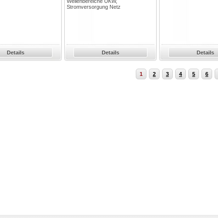
Wellenbereiche UKW,
Stromversorgung Netz
Details
Details
Details
1
2
3
4
5
6