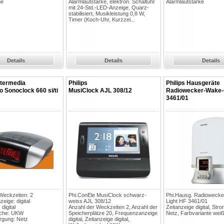
he
Alarmlautstärke, elektron. Schaltuhr
Alarmlautstärke
mit 24-Std.-LED-Anzeige, Quarz-
stabilisiert, Musikleistung 0,8 W,
Timer (Koch-Uhr, Kurzzei...
Details
Details
Details
ntermedia
Philips
Philips Hausgeräte
 Sonoclock 660 si/ti
MusiClock AJL 308/12
Radiowecker-Wake-u
3461/01
Weckzeiten: 2
Phi.ConEle MusiClock schwarz-
Phi.Hausg. Radioweck
eige: digital
weiss AJL 308/12
Light HF 3461/01
digital
Anzahl der Weckzeiten 2, Anzahl der
Zeitanzeige digital, St
iche: UKW
Speicherplätze 20, Frequenzanzeige
Netz, Farbvariante weiß
rgung: Netz
digital, Zeitanzeige digital,