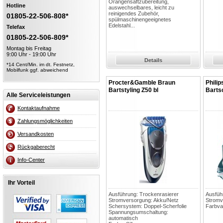
Orangensaftzubereitung,
Hotline
auswechselbares, leicht zu
reinigendes Zubehör,
01805-22-506-808*
spülmaschinengeeignetes
Edelstahl...
Telefax
01805-22-506-809*
Montag bis Freitag
9:00 Uhr - 19:00 Uhr
Details
*14 Cent/Min. im dt. Festnetz,
Mobilfunk ggf. abweichend
Procter&Gamble Braun
Phili
Bartstyling Z50 bl
Barts
Alle Serviceleistungen
Kontaktaufnahme
Zahlungsmöglichkeiten
Versandkosten
Rückgaberecht
Info-Center
Ihr Vorteil
Ausführung: Trockenrasierer
Ausfüh
Stromversorgung: Akku/Netz
Stromv
Schersystem: Doppel-Scherfolie
Farbvar
Spannungsumschaltung:
automatisch