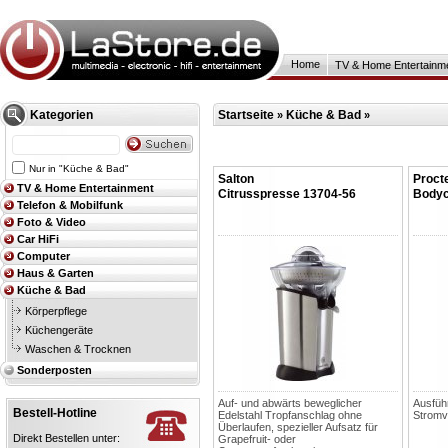
Home
TV & Home Entertainm
Kategorien
Startseite
Küche & Bad
»
»
Nur in "Küche & Bad"
Salton
Proct
TV & Home Entertainment
Citrusspresse 13704-56
Bodyc
Telefon & Mobilfunk
Foto & Video
Car HiFi
Computer
Haus & Garten
Küche & Bad
Körperpflege
Küchengeräte
Waschen & Trocknen
Sonderposten
Auf- und abwärts beweglicher
Ausfüh
Bestell-Hotline
Edelstahl Tropfanschlag ohne
Stromv
Überlaufen, spezieller Aufsatz für
Direkt Bestellen unter:
Grapefruit- oder