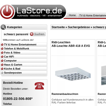
Home
TV & Home Entertainm
Kategorien
Startseite
»
Suchergebnisse » schwarz 
Willkommen auf LaStore.de!
Ridi-Leuchten
Ridi-
TV & Home Entertainment
AB-Leuchte ABR 418 A EVG
AB-Le
Telefon & Mobilfunk
Foto & Video
Car HiFi
Computer
Haus & Garten
Küche & Bad
Sonderposten
Bestell-Hotline
Direkt Bestellen unter:
Hotline
Rasteranbauleuchten
Raste
01805-22-506-808*
Gehäuse auf Kundenwunsch in allen
Gehäus
RAL-Farben lieferbar.
RAL-Far
Telefax