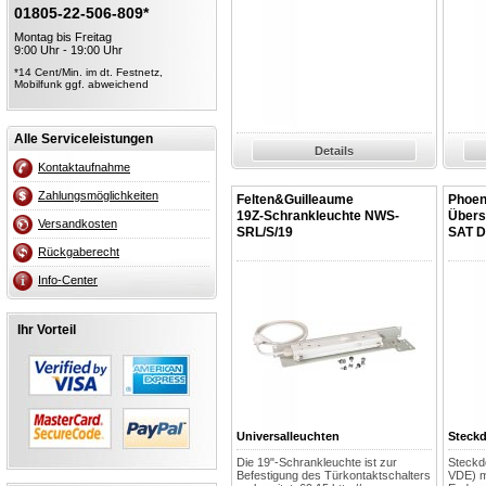
01805-22-506-809*
Montag bis Freitag
9:00 Uhr - 19:00 Uhr
*14 Cent/Min. im dt. Festnetz,
Mobilfunk ggf. abweichend
Alle Serviceleistungen
Details
Kontaktaufnahme
Zahlungsmöglichkeiten
Felten&Guilleaume
Phoen
19Z-Schrankleuchte NWS-
Übers
Versandkosten
SRL/S/19
SAT 
Rückgaberecht
Info-Center
Ihr Vorteil
Universalleuchten
Steckd
Die 19"-Schrankleuchte ist zur
Steckd
Befestigung des Türkontaktschalters
VDE) m