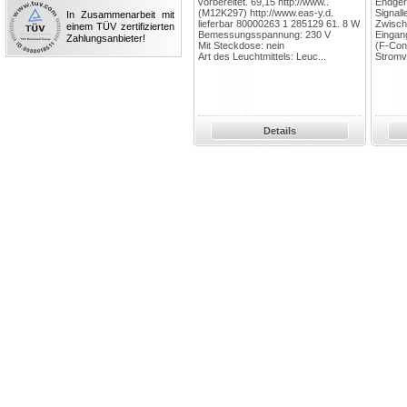
vorbereitet. 69,15 http://www..
Endgerä
(M12K297) http://www.eas-y.d.
Signal
In Zusammenarbeit mit
lieferbar 80000263 1 285129 61. 8 W
Zwisch
einem TÜV zertifizierten
Bemessungsspannung: 230 V
Eingan
Zahlungsanbieter!
Mit Steckdose: nein
(F-Con
Art des Leuchtmittels: Leuc...
Stromv
Details