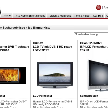
An
Home
TV & Home Entertainment
Telefon & Mobilfunk
Foto & Video
Car HiFi
C
»
Suchergebnisse » lcd flimmerkiste
Humax
Orion TV-26RN1
seher DVB-T schwarz
LCD-TV mit DVB-T HD ready
ISP LCD-Fernseher 
23D/10
LDE-32DST
26RN1
eher
LCD Fernseher
Sonderposten
 LCD-Fernseher DVB-T
Humax LCD-Fernseher m.DVB-T
ISP - Orion LCD-Fernse
 PFL 7623D/10
HD ready LDE-32DST
26RN1
iagonale 81 cm,
Bildschirmdiagonale 81 cm,
Bildschirmdiagonale 66