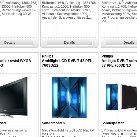
16:9, Auflösung 1366x768,
Bildformat 16:9, Auflösung 1366x768,
Bildformat 16:9, Auflös
 33000, Helligkeit 500
Kontrast x:1 1000, Helligkeit 500
Kontrast x:1 700, Hellig
, Betrachtungswinkel 176
cd/m², Betrachtungswinkel 178 °,
cd/m², Betrachtungswink
ld, Musikleistung 30 W,
Videotext-Seitenspeicher 1000,
Musikleistung 60 W, Ste
Anzahl der Scart-Anschlüsse 2,...
der Programmspeicherp
Vid...
Details
Details
Details
Philips
Philips
seher sw/si WXGA
Ambilight LCD DVB-T 42 PFL
Amilight DVB-T sch
PG
7603D/12
37 PFL 7603D/10
eher
Sonderposten
Sonderposten
D-Fernseher sw/si
Mega Ambilight 42 Zoll LCD Flat TV
37" Flachbild-TV mit Amb
3500PG
mit DVB-T
Pixel Plus 3 HD, Full 