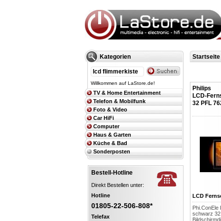
Kategorien
Startseite
Willkommen auf LaStore.de!
Philips
TV & Home Entertainment
LCD-Fern
Telefon & Mobilfunk
32 PFL 76
Foto & Video
Car HiFi
Computer
Haus & Garten
Küche & Bad
Sonderposten
Bestell-Hotline
Direkt Bestellen unter:
Hotline
LCD Ferns
01805-22-506-808*
Phi.ConEle
schwarz 32
Telefax
Bildschirmd