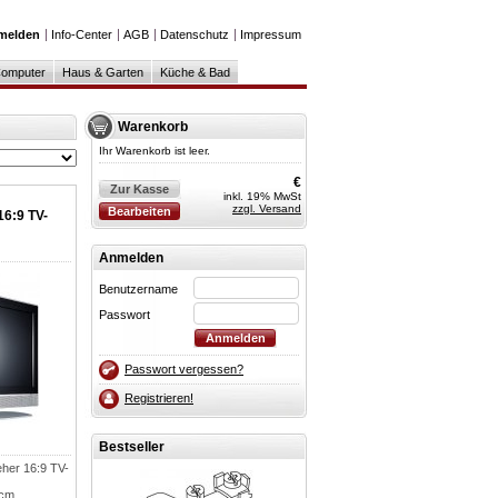
melden
Info-Center
AGB
Datenschutz
Impressum
omputer
Haus & Garten
Küche & Bad
Warenkorb
Ihr Warenkorb ist leer.
€
Zur Kasse
inkl. 19% MwSt
zzgl. Versand
Bearbeiten
16:9 TV-
Anmelden
Benutzername
Passwort
Passwort vergessen?
Registrieren!
Bestseller
her 16:9 TV-
 cm,