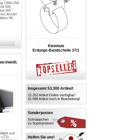
ung 1366x768,
keit 500
el 160 °,
reo, Anzahl
lätze 99,
Kleinhuis
Erdungs-Bandschelle 37/1
warz/weiß;
Insgesamt 53.300 Artikel!
12.202 Artikel Online verfügbar!
41.098 Artikel noch in Bearbeitung!
Sonderposten
Schnäppchen
zu Superpreisen!
ilight und
HD-LCD-
Helfen Sie uns!