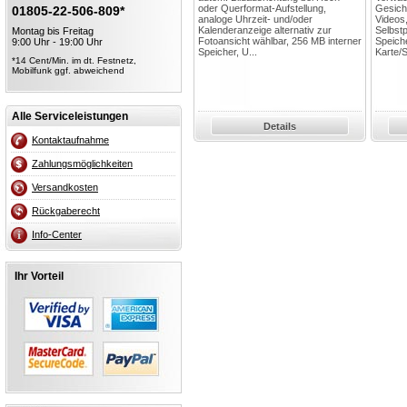
oder Querformat-Aufstellung,
Gesich
01805-22-506-809*
analoge Uhrzeit- und/oder
Videos,
Kalenderanzeige alternativ zur
Selbstp
Montag bis Freitag
Fotoansicht wählbar, 256 MB interner
Speich
9:00 Uhr - 19:00 Uhr
Speicher, U...
Karte/
*14 Cent/Min. im dt. Festnetz,
Mobilfunk ggf. abweichend
Alle Serviceleistungen
Details
Kontaktaufnahme
Zahlungsmöglichkeiten
Versandkosten
Rückgaberecht
Info-Center
Ihr Vorteil