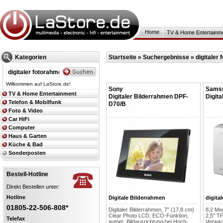
Home
TV & Home Entertainm
Kategorien
Startseite
»
Suchergebnisse » digitaler
Willkommen auf LaStore.de!
Sony
Sams
TV & Home Entertainment
Digitaler Bilderrahmen DPF-
Digit
Telefon & Mobilfunk
D70/B
Foto & Video
Car HiFi
Computer
Haus & Garten
Küche & Bad
Sonderposten
Bestell-Hotline
Direkt Bestellen unter:
Hotline
Digitale Bilderrahmen
digita
01805-22-506-808*
Digitaler Bilderrahmen, 7" (17,8 cm)
8,2 Me
Clear Photo LCD, ECO-Funktion,
2,5" T
Telefax
autom. Bildausrichtung bei Hoch-
Verwac