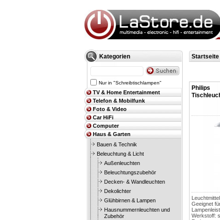
Kategorien
Startseite
Nur in "Schreibtischlampen"
Philips
TV & Home Entertainment
Tischleuch
Telefon & Mobilfunk
Foto & Video
Car HiFi
Computer
Haus & Garten
Bauen & Technik
Beleuchtung & Licht
Außenleuchten
Beleuchtungszubehör
Decken- & Wandleuchten
Dekolichter
Leuchtmitte
Glühbirnen & Lampen
Geeignet fü
Hausnummernleuchten und
Lampenleis
Werkstoff: 
Zubehör