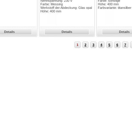
Nennspannung: 230 V
Farbe: sonstige
Farbe: Messing
Höhe: 400 mm
Werkstoff der Abdeckung: Glas opal
Farbvariante: titansilber
Höhe: 400 mm
Details
Details
Details
1
2
3
4
5
6
7