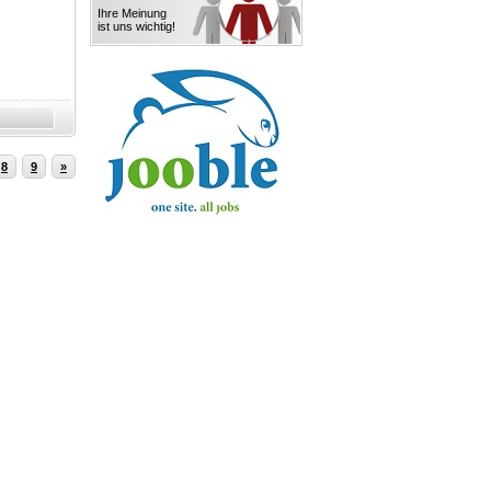
Ihre Meinung
ist uns wichtig!
8
9
»