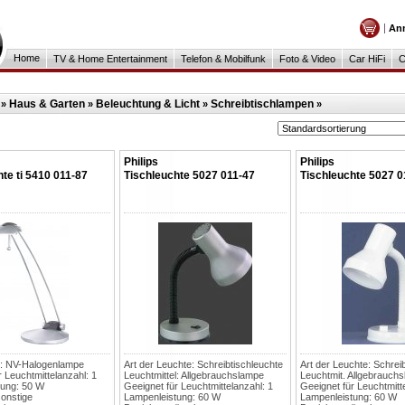
An
Home
TV & Home Entertainment
Telefon & Mobilfunk
Foto & Video
Car HiFi
C
Haus & Garten
Beleuchtung & Licht
Schreibtischlampen
»
»
»
»
Philips
Philips
te ti 5410 011-87
Tischleuchte 5027 011-47
Tischleuchte 5027 0
l: NV-Halogenlampe
Art der Leuchte: Schreibtischleuchte
Art der Leuchte: Schrei
r Leuchtmittelanzahl: 1
Leuchtmittel: Allgebrauchslampe
Leuchtmit. Allgebrauch
tung: 50 W
Geeignet für Leuchtmittelanzahl: 1
Geeignet für Leuchtmitt
sonstige
Lampenleistung: 60 W
Lampenleistung: 60 W