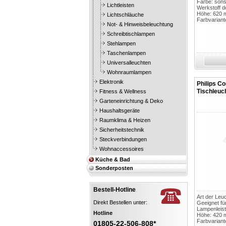
Farbe: sons
Lichtleisten
Werkstoff d
Höhe: 620
Lichtschläuche
Farbvariante
Not- & Hinweisbeleuchtung
Schreibtischlampen
Stehlampen
Taschenlampen
Universalleuchten
Wohnraumlampen
Elektronik
Philips Co
Tischleuc
Fitness & Wellness
Garteneinrichtung & Deko
Haushaltsgeräte
Raumklima & Heizen
Sicherheitstechnik
Steckverbindungen
Wohnaccessoires
Küche & Bad
Sonderposten
Bestell-Hotline
Art der Leu
Direkt Bestellen unter:
Geeignet fü
Lampenleis
Hotline
Höhe: 420
Farbvariant
01805-22-506-808*