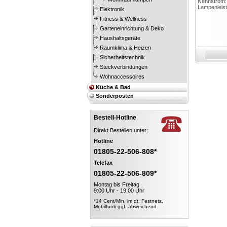
Nennstrom:
Lampenleis
Elektronik
Fitness & Wellness
Garteneinrichtung & Deko
Haushaltsgeräte
Raumklima & Heizen
Sicherheitstechnik
Steckverbindungen
Wohnaccessoires
Küche & Bad
Sonderposten
Bestell-Hotline
Direkt Bestellen unter:
Hotline
01805-22-506-808*
Telefax
01805-22-506-809*
Montag bis Freitag
9:00 Uhr - 19:00 Uhr
*14 Cent/Min. im dt. Festnetz,
Mobilfunk ggf. abweichend