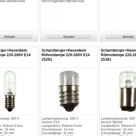
nden Blendschutz.
hervorragenden Blendschutz.
Details
Details
Details
rger+Hasenbein
Scharnberger+Hasenbein
Scharnberger+Hase
mpe 220-260V E14
Röhrenlampe 220-260V E14
Röhrenlampe 220-2
25281
25381
nung: 260 V
Lampenspannung: 260 V
Lampenspannung: 260 
Sockel: E14
Sockel: BA15d
: Röhren-Form
Lampenform: Röhren-Form
Lampenform: Röhren-F
er: 16 mm
Durchmesser: 14 mm
Durchmesser: 16 mm
e: 54 mm
Gesamtlänge: 32 mm
Gesamtlänge: 35 mm