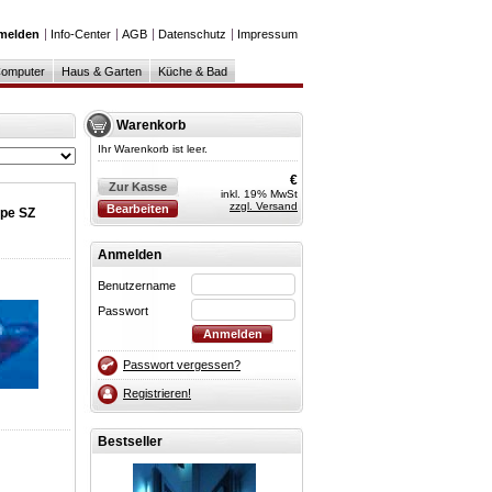
melden
Info-Center
AGB
Datenschutz
Impressum
omputer
Haus & Garten
Küche & Bad
Warenkorb
Ihr Warenkorb ist leer.
€
Zur Kasse
inkl. 19% MwSt
zzgl. Versand
Bearbeiten
mpe SZ
Anmelden
Benutzername
Passwort
Passwort vergessen?
Registrieren!
Bestseller