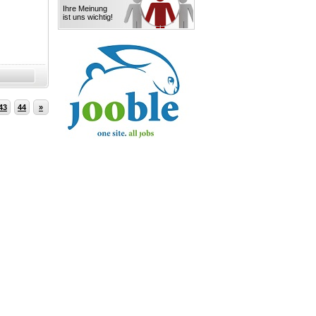
Ihre Meinung
ist uns wichtig!
43
44
»