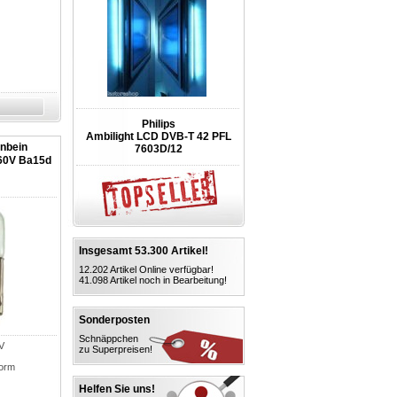
Philips
Ambilight LCD DVB-T 42 PFL
nbein
7603D/12
60V Ba15d
Insgesamt 53.300 Artikel!
12.202 Artikel Online verfügbar!
41.098 Artikel noch in Bearbeitung!
Sonderposten
Schnäppchen
V
zu Superpreisen!
orm
Helfen Sie uns!