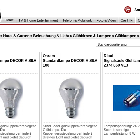
An
Home
TV & Home Entertainment
Telefon & Mobilfunk
Foto & Video
Car HiFi
C
Haus & Garten
Beleuchtung & Licht
Glühbirnen & Lampen
Glühlampen
»
»
»
»
»
Osram
Rittal
lampe DECOR A SILV
Standardlampe DECOR A SILV
Signalsäule Glühla
100
2374.060 VE3
r goldkuppenverspiegelte
Silber- oder goldkuppenverspiegelte
Lampenspannung: 24 V
 Die
Glühlampe. Die
Sockel: sonstige
iegelung verhindert
Kuppenverspiegelung verhindert
Lampenleistung: 5 W
ht und bietet dadurch
direktes Licht und bietet dadurch