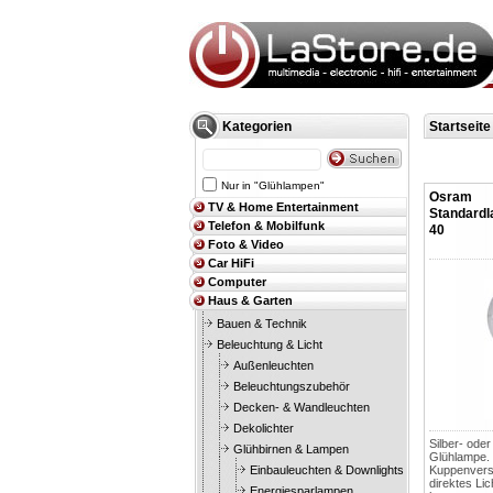
Kategorien
Startseite
Nur in "Glühlampen"
Osram
TV & Home Entertainment
Standard
Telefon & Mobilfunk
40
Foto & Video
Car HiFi
Computer
Haus & Garten
Bauen & Technik
Beleuchtung & Licht
Außenleuchten
Beleuchtungszubehör
Decken- & Wandleuchten
Dekolichter
Silber- ode
Glühbirnen & Lampen
Glühlampe.
Einbauleuchten & Downlights
Kuppenversp
direktes Lic
Energiesparlampen