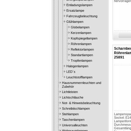
hervorrage
Entladungslampen
Ersatzlampe
Fahrzeugbeleuchtung
Glühlampen
Globelampen
Kerzenlampen
Kopfspiegellampen
Röhrenlampen
Scharnbe
Reflektorlampen
Röhrenla
Standartlampen
25891
Tropfenlampen
Halogenlampen
LED`s
Leuchtstofflampen
Hausnummernleuchten und
Zubehör
Lichtleisten
Lichtschläuche
Not- & Hinweisbeleuchtung
Schreibtischlampen
Stehlampen
Lampenspan
Sockel: E14
Taschenlampen
Lampenform
Durchmess
Universalleuchten
Gesamtläng
Wohnraumlampen