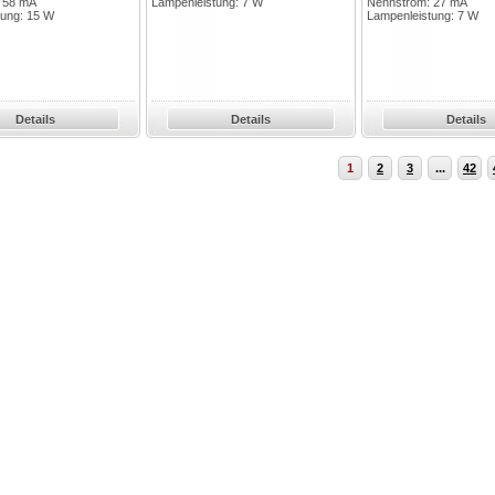
 58 mA
Lampenleistung: 7 W
Nennstrom: 27 mA
tung: 15 W
Lampenleistung: 7 W
Details
Details
Details
1
2
3
...
42