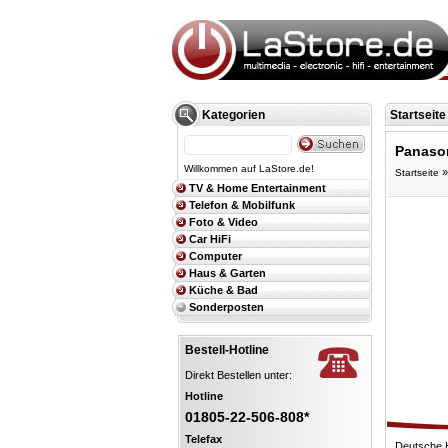
Kategorien
Startseite
Panaso
Willkommen auf LaStore.de!
Startseite
TV & Home Entertainment
Telefon & Mobilfunk
Foto & Video
Car HiFi
Computer
Haus & Garten
Küche & Bad
Sonderposten
Bestell-Hotline
Direkt Bestellen unter:
Hotline
01805-22-506-808*
Telefax
Deutsche 