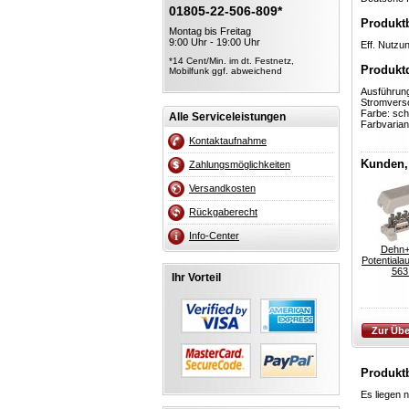
01805-22-506-809*
Produkt
Montag bis Freitag
9:00 Uhr - 19:00 Uhr
Eff. Nutzu
*14 Cent/Min. im dt. Festnetz,
Produktd
Mobilfunk ggf. abweichend
Ausführun
Stromverso
Farbe: sc
Alle Serviceleistungen
Farbvarian
Kontaktaufnahme
Kunden, 
Zahlungsmöglichkeiten
Versandkosten
Rückgaberecht
Info-Center
Dehn+
Potentiala
563
Ihr Vorteil
Produkt
Es liegen 