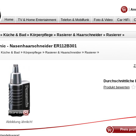
An
Home
TV & Home Entertainment
Telefon & Mobilfunk
Foto & Video
Car HiFi
C
»
Küche & Bad
»
Körperpflege
»
Rasierer & Haarschneider
»
Rasierer
»
nic - Nasenhaarschneider ER112B301
»
»
»
»
»
Küche & Bad
Körperpflege
Rasierer & Haarschneider
Rasierer
Z
Durchschnittliche
Produkt bewerten
Abbildung ähnlich!
Preis prü
Handelsware!