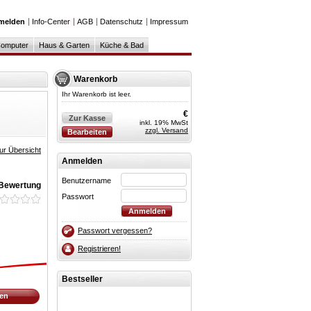
melden
Info-Center
AGB
Datenschutz
Impressum
omputer
Haus & Garten
Küche & Bad
Warenkorb
Ihr Warenkorb ist leer.
€
Zur Kasse
inkl. 19% MwSt
zzgl. Versand
Bearbeiten
ur Übersicht
Anmelden
Benutzername
 Bewertung
Passwort
Passwort vergessen?
Registrieren!
Bestseller
fen