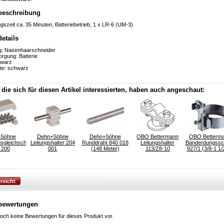
beschreibung
ngszeit ca. 35 Minuten, Batteriebetrieb, 1 x LR-6 (UM-3)
etails
g: Nasenhaarschneider
rgung: Batterie
hwarz
te: schwarz
die sich für diesen Artikel interessierten, haben auch angeschaut:
Söhne
Dehn+Söhne
Dehn+Söhne
OBO Bettermann
OBO Betterm
usgleichschiene
Leitungshalter 204
Runddraht 840 018
Leitungshalter
Banderdungssch
 200
001
(148 Meter)
113/Z8-10
927/1 (3/8-1 1/2
bewertungen
noch keine Bewertungen für dieses Produkt vor.