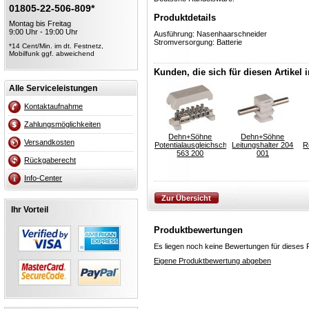
01805-22-506-809*
Produktdetails
Montag bis Freitag
9:00 Uhr - 19:00 Uhr
Ausführung: Nasenhaarschneider
Stromversorgung: Batterie
*14 Cent/Min. im dt. Festnetz,
Mobilfunk ggf. abweichend
Kunden, die sich für diesen Artikel 
Alle Serviceleistungen
Kontaktaufnahme
Zahlungsmöglichkeiten
Dehn+Söhne
Dehn+Söhne
Versandkosten
Potentialausgleichschiene
Leitungshalter 204
R
563 200
001
Rückgaberecht
Info-Center
Ihr Vorteil
Produktbewertungen
Es liegen noch keine Bewertungen für dieses P
Eigene Produktbewertung abgeben