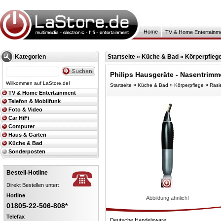
Home
TV & Home Entertainm
Kategorien
Startseite
»
Küche & Bad
»
Körperpfleg
Philips Hausgeräte - Nasentrimm
Willkommen auf LaStore.de!
»
»
»
Startseite
Küche & Bad
Körperpflege
Rasi
TV & Home Entertainment
Telefon & Mobilfunk
Foto & Video
Car HiFi
Computer
Haus & Garten
Küche & Bad
Sonderposten
Bestell-Hotline
Direkt Bestellen unter:
Hotline
Abbildung ähnlich!
01805-22-506-808*
Telefax
Deutsche Handelsware!