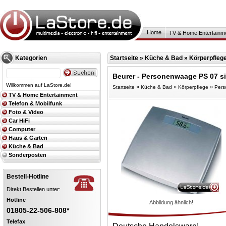
Home
TV & Home Entertainm
Kategorien
Startseite
»
Küche & Bad
»
Körperpfleg
Beurer - Personenwaage PS 07 si
Willkommen auf LaStore.de!
»
»
»
Startseite
Küche & Bad
Körperpflege
Per
TV & Home Entertainment
Telefon & Mobilfunk
Foto & Video
Car HiFi
Computer
Haus & Garten
Küche & Bad
Sonderposten
Bestell-Hotline
Direkt Bestellen unter:
Hotline
Abbildung ähnlich!
01805-22-506-808*
Telefax