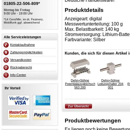
Deutsche Handelsware!
01805-22-506-809*
Produktdetails
Montag bis Freitag
9:00 Uhr - 19:00 Uhr
Anzeigeart: digital
*14 Cent/Min. im dt. Festnetz,
Mobilfunk ggf. abweichend
Messwertunterteilung: 100 g
Max. Belastbarkeit: 140 kg
Stromversorgung: Lithium-Batte
Alle Serviceleistungen
Farbvariante: Silber
Kontaktaufnahme
Zahlungsmöglichkeiten
Kunden, die sich für diesen Artikel 
Versandkosten
Rückgaberecht
Info-Center
Dehn+Söhne
Dehn+Söhne
Potentialausgleichschiene
Leitungshalter 204
R
563 200
001
Ihr Vorteil
Produktbewertungen
Es liegen noch keine Bewertung