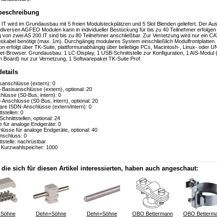
beschreibung
 IT wird im Grundausbau mit 5 freien Modulsteckplätzen und 5 Slot Blenden geliefert. Der Au
 diversen AGFEO Modulen kann in individueller Bestückung für bis zu 40 Teilnehmer erfolgen
 von zwei AS 200 IT sind bis zu 80 Teilnehmer anschließbar. Zur Vernetzung wird nur ein CA
skabel benötigt (max. 1m). Durchgängig modulares System einschließlich Modulfrontplatten.
ion erfolgt über TK-Suite, plattformunabhängig über beliebige PCs, Macintosh-, Linux- oder 
net-Browser. Grundausbau: 1 LC-Display, 1 USB-Schnittstelle zur Konfiguration, 1 AIS-Modul 
n Board) nur zur Vernetzung, 1 Softwarepaket TK-Suite Prof.
etails
anschlüsse (extern): 0
Basisanschlüsse (extern), optional: 20
lüsse (S0-Bus, intern): 0
Anschlüsse (S0-Bus, intern), optional: 20
re ISDN-Anschlüsse (extern/intern): 0
stellen: 0
hnittstellen, optional: 24
 für analoge Endgeräte: 0
lüsse für analoge Endgeräte, optional: 40
nschluss: 0
tstelle: nachrüstbar
 Kurzwahlspeicher: 1000
die sich für diesen Artikel interessierten, haben auch angeschaut:
Söhne
Dehn+Söhne
Dehn+Söhne
OBO Bettermann
OBO Betterm