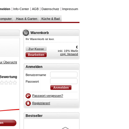
melden
Info-Center
AGB
Datenschutz
Impressum
omputer
Haus & Garten
Küche & Bad
Warenkorb
Ihr Warenkorb ist leer.
€
Zur Kasse
inkl. 19% MwSt
zzgl. Versand
Bearbeiten
ur Übersicht
Anmelden
Benutzername
 Bewertung
Passwort
Passwort vergessen?
Registrieren!
Bestseller
fen