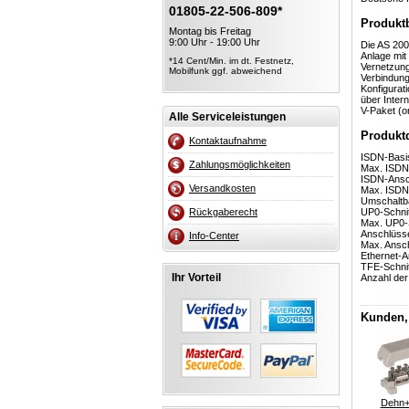
01805-22-506-809*
Produkt
Montag bis Freitag
9:00 Uhr - 19:00 Uhr
Die AS 200
Anlage mit
*14 Cent/Min. im dt. Festnetz,
Vernetzung
Mobilfunk ggf. abweichend
Verbindung
Konfigurat
über Inter
V-Paket (o
Alle Serviceleistungen
Produktd
Kontaktaufnahme
ISDN-Basis
Zahlungsmöglichkeiten
Max. ISDN-
ISDN-Ansch
Versandkosten
Max. ISDN-
Umschaltba
Rückgaberecht
UP0-Schnitt
Max. UP0-Sc
Anschlüsse
Info-Center
Max. Ansch
Ethernet-A
TFE-Schnit
Ihr Vorteil
Anzahl der
Kunden, 
Dehn+