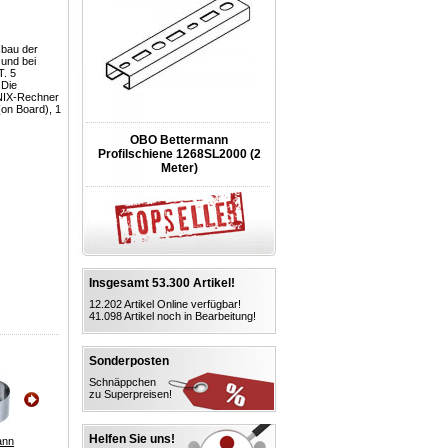
sbau der
 und bei
T. 5
 Die
UNIX-Rechner
(on Board), 1
OBO Bettermann
Profilschiene 1268SL2000 (2
Meter)
Insgesamt 53.300 Artikel!
12.202 Artikel Online verfügbar!
41.098 Artikel noch in Bearbeitung!
Sonderposten
Schnäppchen
zu Superpreisen!
Helfen Sie uns!
ann