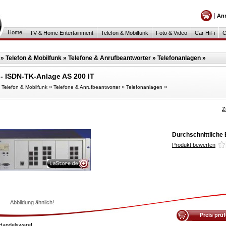
An
Home
TV & Home Entertainment
Telefon & Mobilfunk
Foto & Video
Car HiFi
C
»
Telefon & Mobilfunk
»
Telefone & Anrufbeantworter
»
Telefonanlagen
»
 ISDN-TK-Anlage AS 200 IT
»
»
»
»
Telefon & Mobilfunk
Telefone & Anrufbeantworter
Telefonanlagen
Z
Durchschnittliche
Produkt bewerten
Abbildung ähnlich!
Preis prü
Handelsware!